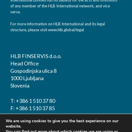
International Limited has no liability for the acts and omissions
of any member of the HLB International network, and vice
versa.
For more information on HLB International and its legal
structure, please visit
www.hlb.global/legal
HLB FINSERVIS d.o.o.
Head Office
Gospodinjska ulica 8
1000 Ljubljana
Slovenia
T:
+386 1 510 37 80
F:
+386 1 510 37 85
We are using cookies to give you the best experience on our
E-mail:
info@hlbfinservis.com
website.
You can find out more about which cookies we are using or