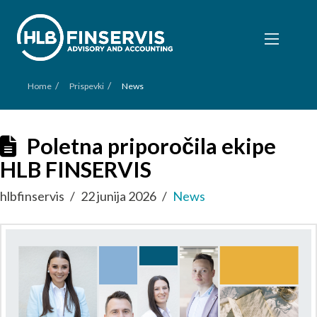
/
/
Home
Prispevki
News
Poletna priporočila ekipe
HLB FINSERVIS
hlbfinservis
22 junija 2026
News