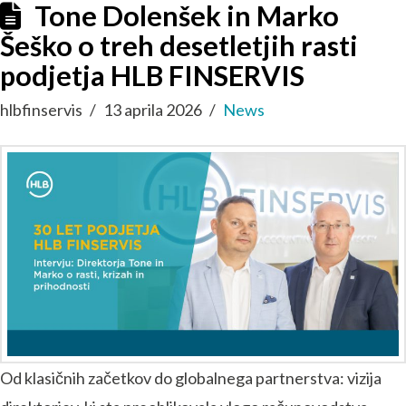
Tone Dolenšek in Marko
Šeško o treh desetletjih rasti
podjetja HLB FINSERVIS
hlbfinservis
13 aprila 2026
News
Od klasičnih začetkov do globalnega partnerstva: vizija