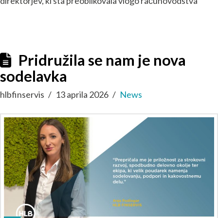
direktorjev, ki sta preoblikovala vlogo računovodstva
Pridružila se nam je nova
sodelavka
hlbfinservis
13 aprila 2026
News