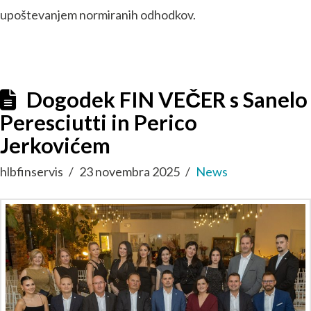
upoštevanjem normiranih odhodkov.
Dogodek FIN VEČER s Sanelo
Peresciutti in Perico
Jerkovićem
hlbfinservis
23 novembra 2025
News