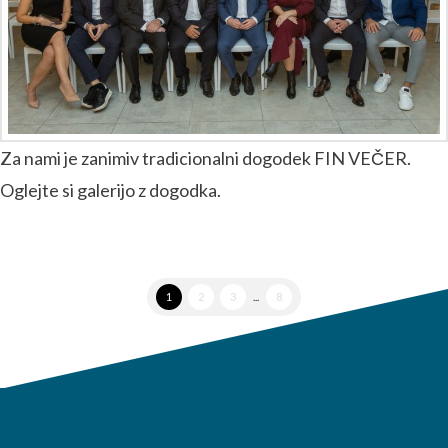
Za nami je zanimiv tradicionalni dogodek FIN VEČER.
Oglejte si galerijo z dogodka.
1
2
3
...
8