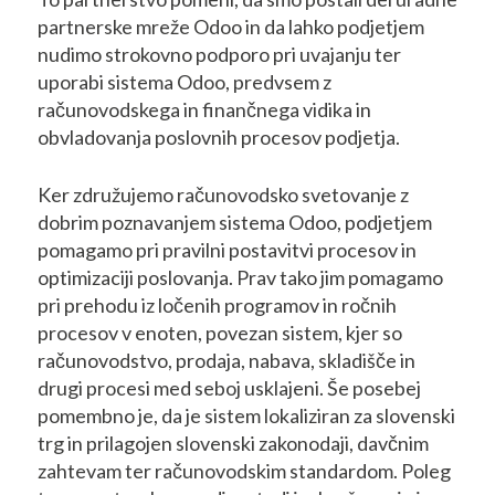
partnerske mreže Odoo in da lahko podjetjem
nudimo strokovno podporo pri uvajanju ter
uporabi sistema Odoo, predvsem z
računovodskega in finančnega vidika in
obvladovanja poslovnih procesov podjetja.
Ker združujemo računovodsko svetovanje z
dobrim poznavanjem sistema Odoo, podjetjem
pomagamo pri pravilni postavitvi procesov in
optimizaciji poslovanja. Prav tako jim pomagamo
pri prehodu iz ločenih programov in ročnih
procesov v enoten, povezan sistem, kjer so
računovodstvo, prodaja, nabava, skladišče in
drugi procesi med seboj usklajeni. Še posebej
pomembno je, da je sistem lokaliziran za slovenski
trg in prilagojen slovenski zakonodaji, davčnim
zahtevam ter računovodskim standardom. Poleg