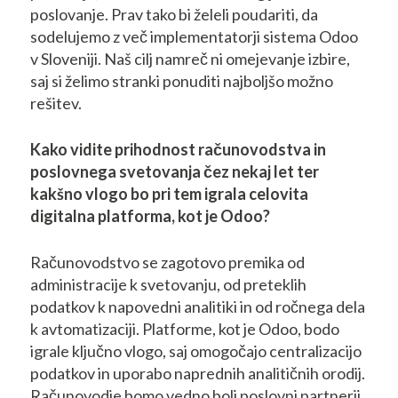
poslovanje. Prav tako bi želeli poudariti, da
sodelujemo z več implementatorji sistema Odoo
v Sloveniji. Naš cilj namreč ni omejevanje izbire,
saj si želimo stranki ponuditi najboljšo možno
rešitev.
Kako vidite prihodnost računovodstva in
poslovnega svetovanja čez nekaj let ter
kakšno vlogo bo pri tem igrala celovita
digitalna platforma, kot je Odoo?
Računovodstvo se zagotovo premika od
administracije k svetovanju, od preteklih
podatkov k napovedni analitiki in od ročnega dela
k avtomatizaciji. Platforme, kot je Odoo, bodo
igrale ključno vlogo, saj omogočajo centralizacijo
podatkov in uporabo naprednih analitičnih orodij.
Računovodje bomo vedno bolj poslovni partnerji,