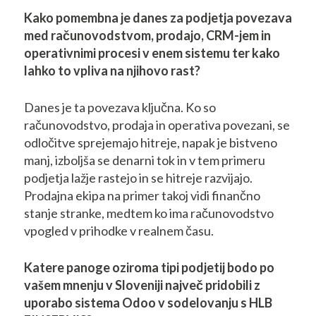
Kako pomembna je danes za podjetja povezava
med računovodstvom, prodajo, CRM-jem in
operativnimi procesi v enem sistemu ter kako
lahko to vpliva na njihovo rast?
Danes je ta povezava ključna. Ko so
računovodstvo, prodaja in operativa povezani, se
odločitve sprejemajo hitreje, napak je bistveno
manj, izboljša se denarni tok in v tem primeru
podjetja lažje rastejo in se hitreje razvijajo.
Prodajna ekipa na primer takoj vidi finančno
stanje stranke, medtem ko ima računovodstvo
vpogled v prihodke v realnem času.
Katere panoge oziroma tipi podjetij bodo po
vašem mnenju v Sloveniji največ pridobili z
uporabo sistema Odoo v sodelovanju s HLB