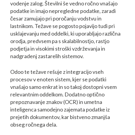
vodenje zalog. Številni še vedno ročno vnašajo
podatke in imajo nepregledne podatke, zaradi
česar zamujajo pri poročanju vodstvu in
lastnikom. Težave se pogosto pojavijo tudi pri
usklajevanju med oddelki, ki uporabljajo različna
orodja, predvsem pa s skalabilnostjo, rastjo
podjetja in visokimi stroški vzdrževanja in
nadgradenj zastarelih sistemov.
Odoo te težave rešuje z integracijo vseh
procesov v enoten sistem, kjer se podatki
vnašajo samo enkrat in so takoj dostopni vsem
relevantnim oddelkom. Dodatno optično
prepoznavanje znakov (OCR) in umetna
inteligenca samodejno zajemata podatke iz
prejetih dokumentov, kar bistveno zmanjša
obseg ročnega dela.