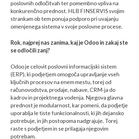
poslovnih odločitvah ter pomembno vpliva na
konkurenčno prednost. HLB FINSERVIS svojim
strankam ob tem ponuja podporo pri uvajanju
omenjenega sistema v svoje poslovne procese.
Rok, najprej nas zanima, kaj je Odoo in zakaj ste
se odločili zanj?
Odoo je celovit poslovni informacijski sistem
(ERP), ki podjetjem omogoča upravljanje vseh
ključnih procesov na enem mestu, torej od
računovodstva, prodaje, nabave, CRM-ja do
kadrov in projektnega vodenja. Njegova glavna
prednost je modularnost, kar pomeni, da podjetje
uporablja le tiste funkcionalnosti, ki jih dejansko
potrebuje, in jih postopoma nadgrajuje. Torej
raste s podjetjem in se prilagaja njegovim
potrebam.