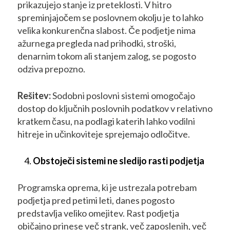
prikazujejo stanje iz preteklosti. V hitro
spreminjajočem se poslovnem okolju je to lahko
velika konkurenčna slabost. Če podjetje nima
ažurnega pregleda nad prihodki, stroški,
denarnim tokom ali stanjem zalog, se pogosto
odziva prepozno.
Rešitev:
Sodobni poslovni sistemi omogočajo
dostop do ključnih poslovnih podatkov v relativno
kratkem času, na podlagi katerih lahko vodilni
hitreje in učinkoviteje sprejemajo odločitve.
Obstoječi sistemi ne sledijo rasti podjetja
Programska oprema, ki je ustrezala potrebam
podjetja pred petimi leti, danes pogosto
predstavlja veliko omejitev. Rast podjetja
običajno prinese več strank, več zaposlenih, več