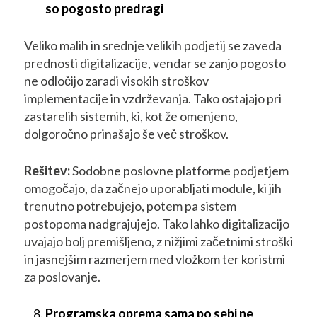
so pogosto predragi
Veliko malih in srednje velikih podjetij se zaveda
prednosti digitalizacije, vendar se zanjo pogosto
ne odločijo zaradi visokih stroškov
implementacije in vzdrževanja. Tako ostajajo pri
zastarelih sistemih, ki, kot že omenjeno,
dolgoročno prinašajo še več stroškov.
Rešitev:
Sodobne poslovne platforme podjetjem
omogočajo, da začnejo uporabljati module, ki jih
trenutno potrebujejo, potem pa sistem
postopoma nadgrajujejo. Tako lahko digitalizacijo
uvajajo bolj premišljeno, z nižjimi začetnimi stroški
in jasnejšim razmerjem med vložkom ter koristmi
za poslovanje.
Programska oprema sama po sebi ne