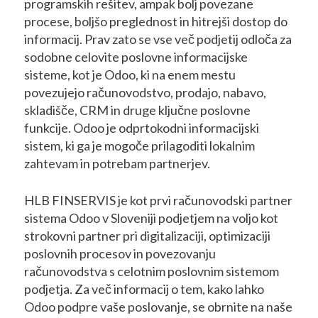
programskih rešitev, ampak bolj povezane
procese, boljšo preglednost in hitrejši dostop do
informacij. Prav zato se vse več podjetij odloča za
sodobne celovite poslovne informacijske
sisteme, kot je Odoo, ki na enem mestu
povezujejo računovodstvo, prodajo, nabavo,
skladišče, CRM in druge ključne poslovne
funkcije. Odoo je odprtokodni informacijski
sistem, ki ga je mogoče prilagoditi lokalnim
zahtevam in potrebam partnerjev.
HLB FINSERVIS je kot prvi računovodski partner
sistema Odoo v Sloveniji podjetjem na voljo kot
strokovni partner pri digitalizaciji, optimizaciji
poslovnih procesov in povezovanju
računovodstva s celotnim poslovnim sistemom
podjetja. Za več informacij o tem, kako lahko
Odoo podpre vaše poslovanje, se obrnite na naše