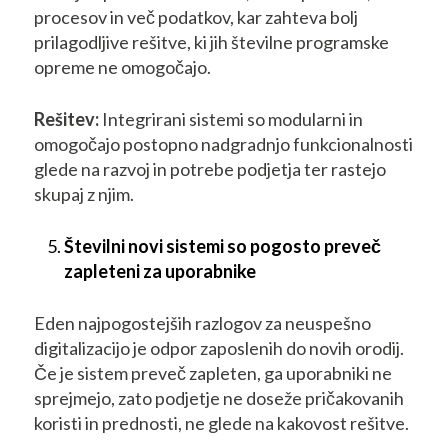
procesov in več podatkov, kar zahteva bolj
prilagodljive rešitve, ki jih številne programske
opreme ne omogočajo.
Rešitev:
Integrirani sistemi so modularni in
omogočajo postopno nadgradnjo funkcionalnosti
glede na razvoj in potrebe podjetja ter rastejo
skupaj z njim.
Številni novi sistemi so pogosto preveč
zapleteni za uporabnike
Eden najpogostejših razlogov za neuspešno
digitalizacijo je odpor zaposlenih do novih orodij.
Če je sistem preveč zapleten, ga uporabniki ne
sprejmejo, zato podjetje ne doseže pričakovanih
koristi in prednosti, ne glede na kakovost rešitve.