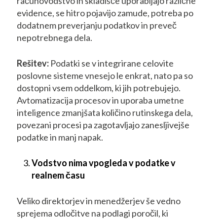
računovodstvo in skladišče uporabljajo različne
evidence, se hitro pojavijo zamude, potreba po
dodatnem preverjanju podatkov in preveč
nepotrebnega dela.
Rešitev:
Podatki se v integrirane celovite
poslovne sisteme vnesejo le enkrat, nato pa so
dostopni vsem oddelkom, ki jih potrebujejo.
Avtomatizacija procesov in uporaba umetne
inteligence zmanjšata količino rutinskega dela,
povezani procesi pa zagotavljajo zanesljivejše
podatke in manj napak.
Vodstvo nima vpogleda v podatke v
realnem času
Veliko direktorjev in menedžerjev še vedno
sprejema odločitve na podlagi poročil, ki