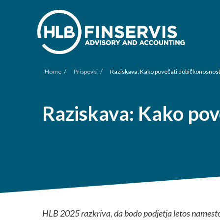
/
/
Home
Prispevki
Raziskava: Kako povečati dobičkonosnost
Raziskava: Kako pov
HLB 2025 razkriva, da bodo podjetja letos namesto 