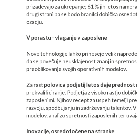
prizadevajo za ukrepanje; 61 % jih letos namerav
drugi strani pa se bodo branilci dobička osredo
ozadju.
V porastu - vlaganje v zaposlene
Nove tehnologije lahko prinesejo velik naprede
da se povečuje neusklajenost znanj in spretnosti 
preoblikovanje svojih operativnih modelov.
Za rast
polovica podjetij letos daje prednos
prekvalificiranje. Podjetja z visoko rastjo dobi
zaposlenimi. Njihov recept za uspeh temelji pr
razvoju, spodbujanju in zadrževanju talentov. V
modelov, analizo spretnosti zaposlenih ter uvaj
Inovacije, osredotočene na stranke