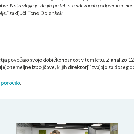
toritve. Naša vloga je, da jih pri teh prizadevanjih podpremo in
lje,”
zaključi Tone Dolenšek.
tja povečajo svojo dobičkonosnost v tem letu. Z analizo 12
ejo temeljne izboljšave, ki jih direktorji izvajajo za doseg 
o
poročilo
.