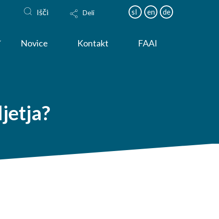
Išči
sl
en
de
Deli
Novice
Kontakt
FAAI
jetja?