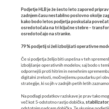
Podjetje HLB je že šesto leto zapored pripra
zadnjem času nestabilno poslovno okolje zago
kako bodo letos podjetja poskušala povečati
osredotočala na tri ključne stebre – transfor
osredotočajo na stranke.
79 % podjetij si želi izboljšati operativne mod
Če si podjetja želijo biti uspešna v teh spremen
izboljšanje operativnih modelov, saj bodo s temi
odpornejši proti hitrim in nenehnim spremembam
digitalni zrelosti, močnejšemu poudarku pri ob
strategije, ki so jih v zadnjih petih letih zazn
Na podlagi podatkov raziskave je prav tako mogo
več kot 5-odstotno rastjo dobička,
stabilizato
odstotnim padcem dobička. Te skupine podjetij t