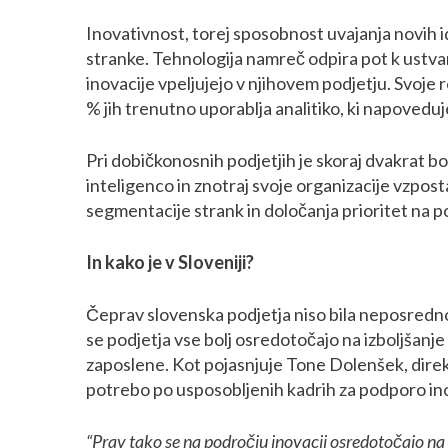
Inovativnost, torej sposobnost uvajanja novih i
stranke. Tehnologija namreč odpira pot k ustvarj
inovacije vpeljujejo v njihovem podjetju. Svoje
% jih trenutno uporablja analitiko, ki napovedu
Pri dobičkonosnih podjetjih je skoraj dvakrat b
inteligenco in znotraj svoje organizacije vzpost
segmentacije strank in določanja prioritet na p
In kako je v Sloveniji?
Čeprav slovenska podjetja niso bila neposredno
se podjetja vse bolj osredotočajo na izboljšan
zaposlene. Kot pojasnjuje Tone Dolenšek, dire
potrebo po usposobljenih kadrih za podporo inov
“Prav tako se na področju inovacij osredotočajo na 