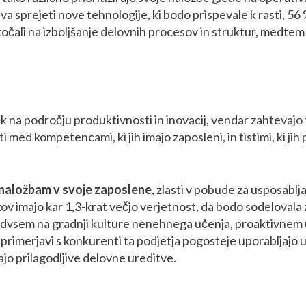
a sprejeti nove tehnologije, ki bodo prispevale k rasti, 56 
točali na izboljšanje delovnih procesov in struktur, medtem
k na področju produktivnosti in inovacij, vendar zahtevajo
med kompetencami, ki jih imajo zaposleni, in tistimi, ki jih 
t naložbam v svoje zaposlene
, zlasti v pobude za usposablj
čkov imajo kar 1,3-krat večjo verjetnost, da bodo sodelovala
edvsem na gradnji kulture nenehnega učenja, proaktivnem u
 primerjavi s konkurenti ta podjetja pogosteje uporabljajo
ajo prilagodljive delovne ureditve.