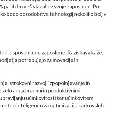
% pa jih bo več vlagalo v svoje zaposlene. Po
 ko bodo posodobitve tehnologij nekoliko bolj v
 tudi usposobljene zaposlene. Raziskava kaže,
podjetja potrebujejo za inovacije in
anje, strokovni razvoj, izpopolnjevanje in
 z zelo angažiranimi in produktivnimi
pravljanju učinkovitosti ter učinkovitem
 umetno inteligenco za optimizacijo kadrovskih