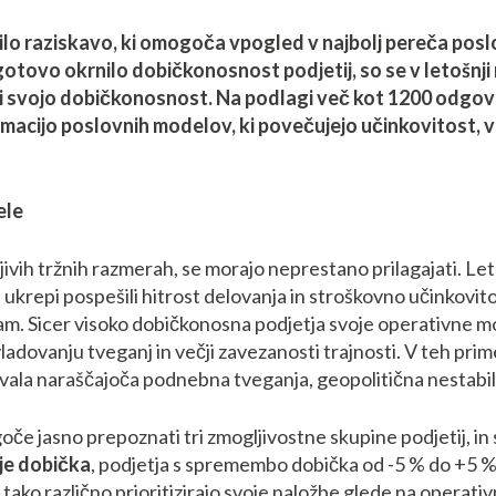
vilo raziskavo, ki omogoča vpogled v najbolj pereča posl
tovo okrnilo dobičkonosnost podjetij, so se v letošnji r
 svojo dobičkonosnost. Na podlagi več kot 1200 odgovor
macijo poslovnih modelov, ki povečujejo učinkovitost, vl
ele
ljivih tržnih razmerah, se morajo neprestano prilagajati. Let
 ukrepi pospešili hitrost delovanja in stroškovno učinkovit
. Sicer visoko dobičkonosna podjetja svoje operativne mod
vladovanju tveganj in večji zavezanosti trajnosti. V teh p
amovala naraščajoča podnebna tveganja, geopolitična nestabiln
če jasno prepoznati tri zmogljivostne skupine podjetij, in 
rje dobička
, podjetja s spremembo dobička od -5 % do +5 %
ako različno prioritizirajo svoje naložbe glede na operativn