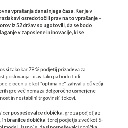
ovna vprašanja današnjega časa. Ker je v
aziskavi osredotočili prav na to vprašanje –
ov iz 52 držav so ugotovili, da se bodo
aganje v zaposlene in inovacije, ki se
os si tako kar 79 % podjetij prizadeva za
ost poslovanja, prav tako pa bodo tudi
ele ocenjuje kot "optimalne", zahvaljujoč večji
rimerih gre večinoma za dolgoročno usmerjene
ost in nestabilni trgovinski tokovi.
sicer
pospeševalce dobička
, gre za podjetja z
, in
branilce dobička
, torej podjetja z več kot 5-
i model. Jasno je, da si pospeševalci dobička