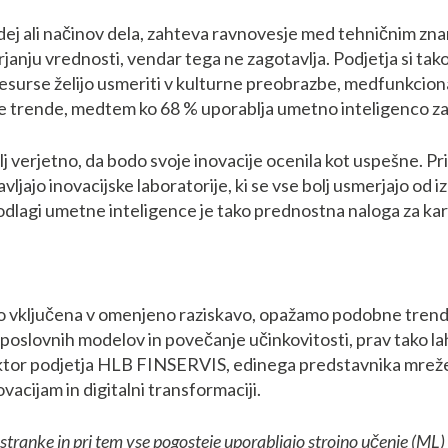
dej ali načinov dela, zahteva ravnovesje med tehničnim zna
anju vrednosti, vendar tega ne zagotavlja. Podjetja si tako 
 resurse želijo usmeriti v kulturne preobrazbe, medfunkcion
je trende, medtem ko 68 % uporablja umetno inteligenco za 
olj verjetno, da bodo svoje inovacije ocenila kot uspešne. P
avljajo inovacijske laboratorije, ki se vse bolj usmerjajo o
odlagi umetne inteligence je tako prednostna naloga za kar
 vključena v omenjeno raziskavo, opažamo podobne trende in 
je poslovnih modelov in povečanje učinkovitosti, prav tako 
ktor podjetja HLB FINSERVIS, edinega predstavnika mreže 
acijam in digitalni transformaciji.
stranke in pri tem vse pogosteje uporabljajo strojno učenje (ML) 