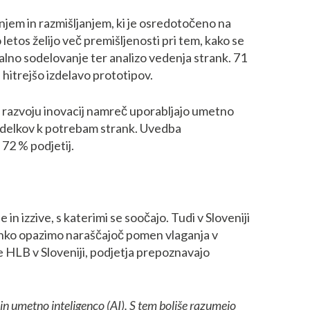
njem in razmišljanjem, ki je osredotočeno na
letos želijo več premišljenosti pri tem, kako se
alno sodelovanje ter analizo vedenja strank. 71
hitrejšo izdelavo prototipov.
ri razvoju inovacij namreč uporabljajo umetno
d izdelkov k potrebam strank. Uvedba
 72 % podjetij.
izzive, s katerimi se soočajo. Tudi v Sloveniji
lahko opazimo naraščajoč pomen vlaganja v
HLB v Sloveniji, podjetja prepoznavajo
in umetno inteligenco (AI). S tem boljše razumejo