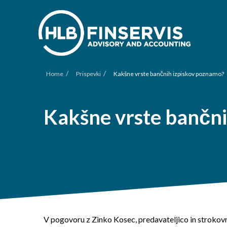
/
/
Home
Prispevki
Kakšne vrste bančnih izpiskov poznamo?
Kakšne vrste bančni
V pogovoru z Zinko Kosec, predavateljico in strokovnj