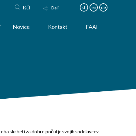
Išči
sl
en
de
Deli
Novice
Kontakt
FAAI
treba skrbeti za dobro počutje svojih sodelavcev,