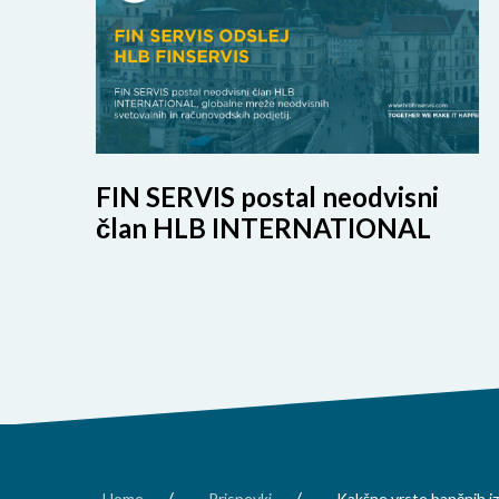
FIN SERVIS postal neodvisni
član HLB INTERNATIONAL
/
/
Home
Prispevki
Kakšne vrste bančnih i