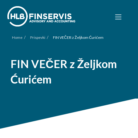
/
/
Home
Prispevki
FIN VEČER z Željkom Ćurićem
FIN VEČER z Željkom
Ćurićem