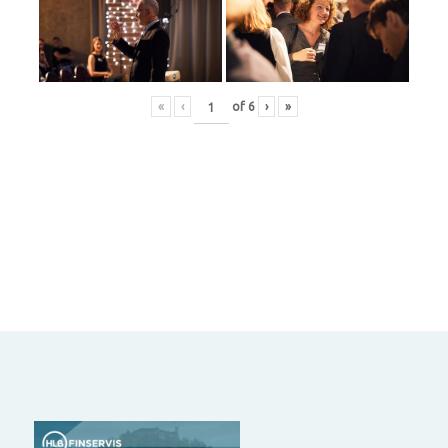
«
‹
of
6
›
»