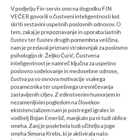
V podjetju Fin-servis smo na dogodku FIN
VEČER govorili o čustveni inteligentnosti kot
skriti sestavini uspešnih poslovnih odnosov. O
tem, zakaj je prepoznavanje in uporaba lastnih
čustev ter čustev drugih pomembna veščina,
nam je predaval priznani strokovnjak za poslovno
psihologijo dr. Željko Ćurić. Čustvena
inteligentnost je namreč ključna za uspešno
poslovno sodelovanje in medosebne odnose,
čustva pa so osnova motivacije vsakega
posameznika ter uspešnega uresničevanja
zastavljenih ciljev. Z edinstvenim humorjem in
nezamenljivim pogledom na človekov
eksistencializem nam je postregel igralec in
voditelj Bojan Emeršič, manjkalo pa ni tudi oblice
smeha. Zanj je poskrbela tudi učiteljica joge
smeha Simona Krebs, ki je aktivirala našo