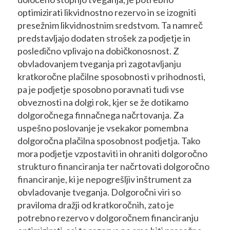
optimizirati likvidnostno rezervo in se izogniti
presežnim likvidnostnim sredstvom. Ta namreč
predstavljajo dodaten strošek za podjetje in
posledično vplivajo na dobičkonosnost. Z
obvladovanjem tveganja pri zagotavljanju
kratkoročne plačilne sposobnosti v prihodnosti,
pa je podjetje sposobno poravnati tudi vse
obveznosti na dolgi rok, kjer se že dotikamo
dolgoročnega finnačnega načrtovanja. Za
uspešno poslovanje je vsekakor pomembna
dolgoročna plačilna sposobnost podjetja. Tako
mora podjetje vzpostaviti in ohraniti dolgoročno
strukturo financiranja ter načrtovati dolgoročno
financiranje, ki je nepogrešljiv inštrument za
obvladovanje tveganja. Dolgoročni viri so
praviloma dražji od kratkoročnih, zato je
potrebno rezervo v dolgoročnem financiranju