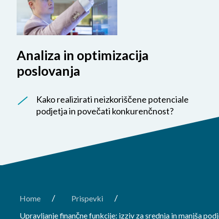
Analiza in optimizacija
poslovanja
Kako realizirati neizkoriščene potenciale
podjetja in povečati konkurenčnost?
/
/
Home
Prispevki
Upravljanje finančne funkcije: izziv za srednja in manjša podj