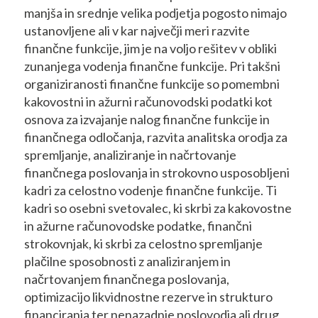
manjša in srednje velika podjetja pogosto nimajo
ustanovljene ali v kar največji meri razvite
finančne funkcije, jim je na voljo rešitev v obliki
zunanjega vodenja finančne funkcije. Pri takšni
organiziranosti finančne funkcije so pomembni
kakovostni in ažurni računovodski podatki kot
osnova za izvajanje nalog finančne funkcije in
finančnega odločanja, razvita analitska orodja za
spremljanje, analiziranje in načrtovanje
finančnega poslovanja in strokovno usposobljeni
kadri za celostno vodenje finančne funkcije. Ti
kadri so osebni svetovalec, ki skrbi za kakovostne
in ažurne računovodske podatke, finančni
strokovnjak, ki skrbi za celostno spremljanje
plačilne sposobnosti z analiziranjem in
načrtovanjem finančnega poslovanja,
optimizacijo likvidnostne rezerve in strukturo
financiranja ter nenazadnje poslovodja ali drug