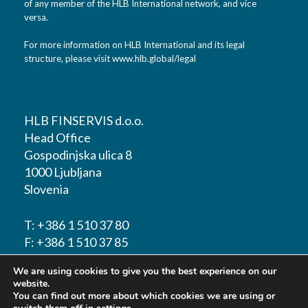
of any member of the HLB International network, and vice
versa.
For more information on HLB International and its legal
structure, please visit
www.hlb.global/legal
HLB FINSERVIS d.o.o.
Head Office
Gospodinjska ulica 8
1000 Ljubljana
Slovenia
T:
+386 1 510 37 80
F:
+386 1 510 37 85
We are using cookies to give you the best experience on our
E-mail:
info@hlbfinservis.com
website.
You can find out more about which cookies we are using or