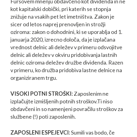
Fursovem mnenju obdavčeno kot dividenda in ne
kot kapitalski dobički, pri katerih se stopnja
znižuje na vsakih pet let imetništva. Zakon je
sicer od letos naprej prenovljen in strožji
oziroma: zakon o dohodnini, ki se uporablja od 1.
januarja 2020, izrecno določa, da je izplačana
vrednost delnic ali deležev v primeru odsvojitve
delnic ali deležev v okviru pridobivanja lastnih
delnic oziroma deležev družbe dividenda. Razen
v primeru, ko družba pridobiva lastne delnice na
organiziranem trgu.
VISOKI POTNI STROŠKI:
Zaposlenim ne
izplačujte izmišljenih potnih stroškov.Ti niso
obdavčeni in so namenjeni povračilu stroškov za
službene (!) poti zaposlenih.
ZAPOSLENI ESPEJEVCI:
Sumili vas bodo, če