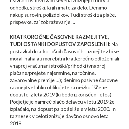
Davčno osnovo vam seveda znižujejo tudi vsi
odhodki, stroški, ki jih imate za delo. Denimo
nakup surovin, polizdelkov. Tudi stroški za plače,
prispevke, za izobraževanje …
KRATKOROČNE ČASOVNE RAZMEJITVE,
TUDI OSTANKI DOPUSTOV ZAPOSLENIH:
Na
postavkah kratkoročnih časovnih razmejitev bi se
morali nahajati morebitni kratkoročno odloženi ali
vnaprej vračunani stroški/prihodki (vnaprej
plačane/prejete najemnine, naročnine,
zavarovalne premije …); denimo pasivne časovne
razmejitve lahko oblikujete za neizkoriščene
dopuste iz leta 2019 (ki bodo izkoriščeni letos).
Podjetje je namreč plačo delavcu v letu 2019 že
izplačalo, na dopust pa bo šel šele v letu 2020. In
ta znesek v celoti znižuje davčno osnovo leta
2019.