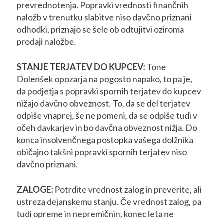
prevrednotenja. Popravki vrednosti finančnih
naložb v trenutku slabitve niso davčno priznani
odhodki, priznajo se šele ob odtujitvi oziroma
prodaji naložbe.
STANJE TERJATEV DO KUPCEV:
Tone
Dolenšek opozarja na pogosto napako, to pa je,
da podjetja s popravki spornih terjatev do kupcev
nižajo davčno obveznost. To, da se del terjatev
odpiše vnaprej, še ne pomeni, da se odpiše tudi v
očeh davkarjev in bo davčna obveznost nižja. Do
konca insolvenčnega postopka vašega dolžnika
običajno takšni popravki spornih terjatev niso
davčno priznani.
ZALOGE:
Potrdite vrednost zalog in preverite, ali
ustreza dejanskemu stanju. Če vrednost zalog, pa
tudi opreme in nepremičnin, konec leta ne