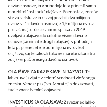
davčne osnove, in v prihodnja leta prinesti samo
morebitni “ostanek” olajšave. Poenostavljeno: če
ste za raziskave in razvoj porabili dva milijona
evrov, vaša davčna osnova je 1,5 milijona evrov,
preračunajte, če se vam ne splača za 2019
uveljaviti olajšavo do celotne višine davčne
osnove (če nimate drugih olajšav), v prihodnja
leta pa prenesete le pol milijona evrov kot
olajšavo, saj te tako ali tako ne morete izkoristiti
zdaj (ker pač presega davčno osnovo).
OLAJŠAVE ZA RAZISKAVE IN RAZVOJ:
Te
lahko uveljavljate v celotni vrednosti vloženega
zneska. Vendar pazljivo. Morate jih dokazovati,
tudi z znanstvenimi objavami.
INVESTICIJSKA OLAJŠAVA:
Zavezanec lahko