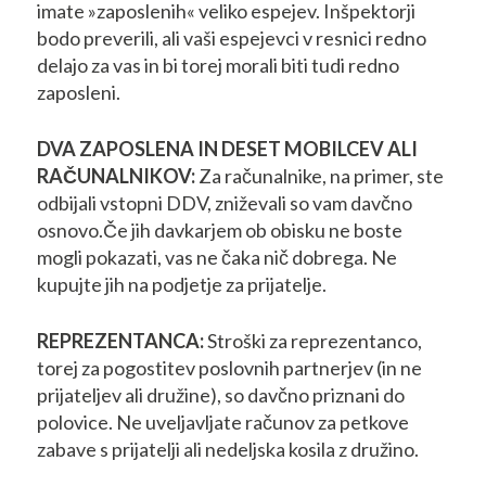
imate »zaposlenih« veliko espejev. Inšpektorji
bodo preverili, ali vaši espejevci v resnici redno
delajo za vas in bi torej morali biti tudi redno
zaposleni.
DVA ZAPOSLENA IN DESET MOBILCEV ALI
RAČUNALNIKOV:
Za računalnike, na primer, ste
odbijali vstopni DDV, zniževali so vam davčno
osnovo.Če jih davkarjem ob obisku ne boste
mogli pokazati, vas ne čaka nič dobrega. Ne
kupujte jih na podjetje za prijatelje.
REPREZENTANCA:
Stroški za reprezentanco,
torej za pogostitev poslovnih partnerjev (in ne
prijateljev ali družine), so davčno priznani do
polovice. Ne uveljavljate računov za petkove
zabave s prijatelji ali nedeljska kosila z družino.