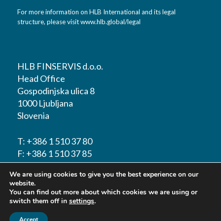
For more information on HLB International and its legal
structure, please visit
www.hlb.global/legal
HLB FINSERVIS d.o.o.
Head Office
Gospodinjska ulica 8
1000 Ljubljana
Slovenia
T:
+386 1 510 37 80
F:
+386 1 510 37 85
We are using cookies to give you the best experience on our
E-mail:
info@hlbfinservis.com
website.
You can find out more about which cookies we are using or
switch them off in
settings
.
Accept