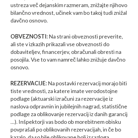
ustreza več dejanskim razmeram, znižajte njihovo
bilančno vrednost, učinek vam bo takoj tudi znižal
davčno osnovo.
OBVEZNOSTI:
Na strani obveznosti preverite,
ali ste v izkazih prikazali vse obveznosti do
dobaviteljev, financerjev, obračunali obresti na
posojila. Vse to vam namreč lahko znižuje davčno
osnovo.
REZERVACIJE:
Na postavki rezervacij morajo biti
tiste vrednosti, za katere imate verodostojne
podlage (aktuarski izračuni za rezervacije iz
naslova odpravnin in jubilejnih nagrad, statistične
podlage za oblikovanje rezervacij iz danih garancij
…). Inšpektorji vas bodo ob morebitnem obisku
povprašali po oblikovanih rezervacijah, in če bo
kazalo, da so bile oblikovane bolj iz razloga