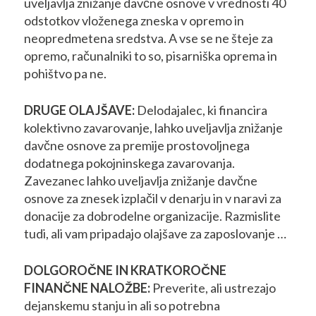
uveljavlja znižanje davčne osnove v vrednosti 40
odstotkov vloženega zneska v opremo in
neopredmetena sredstva. A vse se ne šteje za
opremo, računalniki to so, pisarniška oprema in
pohištvo pa ne.
DRUGE OLAJŠAVE:
Delodajalec, ki financira
kolektivno zavarovanje, lahko uveljavlja znižanje
davčne osnove za premije prostovoljnega
dodatnega pokojninskega zavarovanja.
Zavezanec lahko uveljavlja znižanje davčne
osnove za znesek izplačil v denarju in v naravi za
donacije za dobrodelne organizacije. Razmislite
tudi, ali vam pripadajo olajšave za zaposlovanje …
DOLGOROČNE IN KRATKOROČNE
FINANČNE NALOŽBE:
Preverite, ali ustrezajo
dejanskemu stanju in ali so potrebna