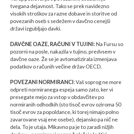
tvegana dejavnost. Tako se prek navidezno
visokih stroškov za razne dobave in storitve od
povezanih oseb s sedežem v davčno cenejši
državi izgubljajo davki.
DAVČNE OAZE, RAČUNI V TUJINI:
Na Fursu so
pozorni na posle, nakazila v tujino, predvsem v
davčne oaze. Že se je avtomatizirala izmenjava
podatkov o računih večine držav OECD.
POVEZANI NORMIRANCI:
Vaš soprog ne more
odpreti normiranega espeja samo zato, ker vi
presegate mejo za vstop v obdavčitev po
normiranih odhodkih (sto tisoč evrov oziroma 50
tisoč evrov za popoldance, ki torej nimajo polno
zavarovane vsaj ene osebe), dejansko pa nič ne
dela. To je utaja. Mikavno pa je to zaradi nižjih