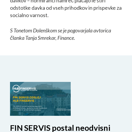
davkov – normiranci namreč plačajo le štiri
odstotke davka od vseh prihodkov in prispevke za
socialno varnost.
S Tonetom Dolenškom se je pogovarjala avtorica
članka Tanja Smrekar, Finance.
FIN SERVIS postal neodvisni