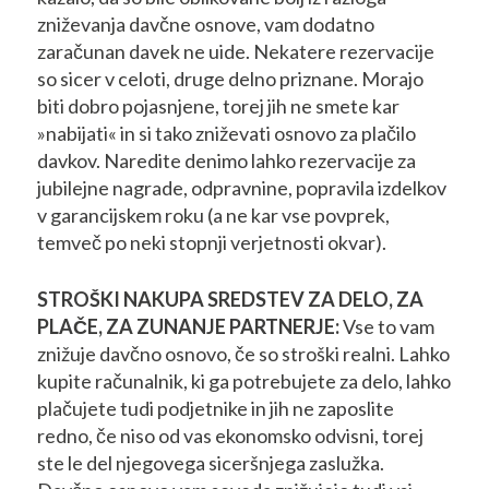
zniževanja davčne osnove, vam dodatno
zaračunan davek ne uide. Nekatere rezervacije
so sicer v celoti, druge delno priznane. Morajo
biti dobro pojasnjene, torej jih ne smete kar
»nabijati« in si tako zniževati osnovo za plačilo
davkov. Naredite denimo lahko rezervacije za
jubilejne nagrade, odpravnine, popravila izdelkov
v garancijskem roku (a ne kar vse povprek,
temveč po neki stopnji verjetnosti okvar).
STROŠKI NAKUPA SREDSTEV ZA DELO, ZA
PLAČE, ZA ZUNANJE PARTNERJE:
Vse to vam
znižuje davčno osnovo, če so stroški realni. Lahko
kupite računalnik, ki ga potrebujete za delo, lahko
plačujete tudi podjetnike in jih ne zaposlite
redno, če niso od vas ekonomsko odvisni, torej
ste le del njegovega siceršnjega zaslužka.