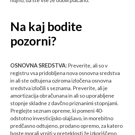
nujno, da ste vse že dobili plačano.
Na kaj bodite
pozorni?
OSNOVNA SREDSTVA:
Preverite, ali so v
registru vsa pridobljena nova osnovna sredstva
in ali ste odtujena oziroma izločena osnovna
sredstva izločili s seznama. Preverite, ali je
amortizacija obračunana in ali so uporabljene
stopnje skladne z davčno priznanimi stopnjami.
Preglejte seznam opreme, ki pomeni 40-
odstotno investicijsko olajšavo, in morebitno
predčasno odtujeno, prodano opremo, za katero
boste morali vrniti v preteklosti že izkoriščeno