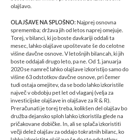
olajšavo.
OLAJŠAVE NA SPLOŠNO:
Najprej osnovna
sprememba; država jih od letos naprej omejuje.
Torej, v bilanci, ki jo boste davkariji oddali ta
mesec, lahko olajšave upoštevate še do celotne
višine davčne osnove. V letošnjih bilancah, ki jih
boste oddajali drugo leto, pa ne. Od 1. januarja
2020 se namreč lahko olajšave izkoristijo samo do
višine 63 odstotkov davčne osnove, pri čemer
tudi ostaja omejitev, da se bodo lahko izkoristile
največ v obdobju pet let od vlaganj (velja za
investicijske olajšave in olajšave za R & R).
Preračunati je torej treba, kolikšen del olajšav bo
družba dejansko sploh lahko izkoristila glede na
pričakovane dobičke. In, ali se splača izkoristiti
večji delež olajšav za oddajo tokratnih bilanc, ko
lahko izkoristite olajšavo še do sto odstotkov