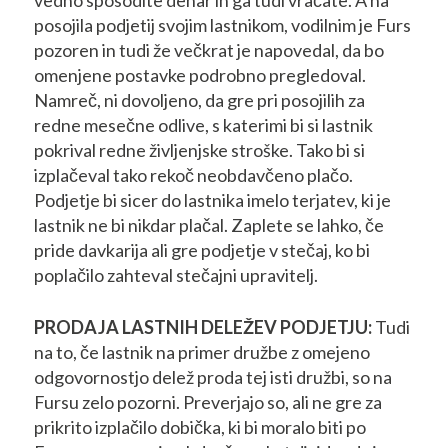
vedno sposodite denar in ga tudi vračate. A na
posojila podjetij svojim lastnikom, vodilnim je Furs
pozoren in tudi že večkrat je napovedal, da bo
omenjene postavke podrobno pregledoval.
Namreč, ni dovoljeno, da gre pri posojilih za
redne mesečne odlive, s katerimi bi si lastnik
pokrival redne življenjske stroške. Tako bi si
izplačeval tako rekoč neobdavčeno plačo.
Podjetje bi sicer do lastnika imelo terjatev, ki je
lastnik ne bi nikdar plačal. Zaplete se lahko, če
pride davkarija ali gre podjetje v stečaj, ko bi
poplačilo zahteval stečajni upravitelj.
PRODAJA LASTNIH DELEŽEV PODJETJU:
Tudi
na to, če lastnik na primer družbe z omejeno
odgovornostjo delež proda tej isti družbi, so na
Fursu zelo pozorni. Preverjajo so, ali ne gre za
prikrito izplačilo dobička, ki bi moralo biti po