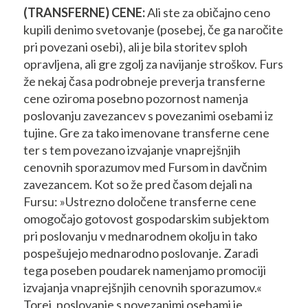
(TRANSFERNE) CENE:
Ali ste za običajno ceno
kupili denimo svetovanje (posebej, če ga naročite
pri povezani osebi), ali je bila storitev sploh
opravljena, ali gre zgolj za navijanje stroškov. Furs
že nekaj časa podrobneje preverja transferne
cene oziroma posebno pozornost namenja
poslovanju zavezancev s povezanimi osebami iz
tujine. Gre za tako imenovane transferne cene
ter s tem povezano izvajanje vnaprejšnjih
cenovnih sporazumov med Fursom in davčnim
zavezancem. Kot so že pred časom dejali na
Fursu: »Ustrezno določene transferne cene
omogočajo gotovost gospodarskim subjektom
pri poslovanju v mednarodnem okolju in tako
pospešujejo mednarodno poslovanje. Zaradi
tega poseben poudarek namenjamo promociji
izvajanja vnaprejšnjih cenovnih sporazumov.«
Torej, poslovanje s povezanimi osebami je