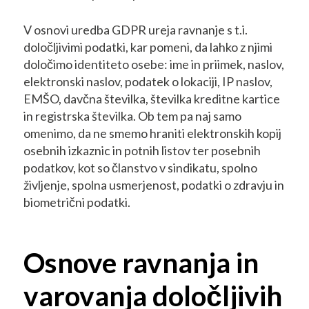
V osnovi uredba GDPR ureja ravnanje s t.i.
določljivimi podatki, kar pomeni, da lahko z njimi
določimo identiteto osebe: ime in priimek, naslov,
elektronski naslov, podatek o lokaciji, IP naslov,
EMŠO, davčna številka, številka kreditne kartice
in registrska številka. Ob tem pa naj samo
omenimo, da ne smemo hraniti elektronskih kopij
osebnih izkaznic in potnih listov ter posebnih
podatkov, kot so članstvo v sindikatu, spolno
življenje, spolna usmerjenost, podatki o zdravju in
biometrični podatki.
Osnove ravnanja in
varovanja določljivih