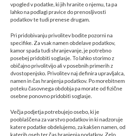
vpogled v podatke, ki jih hranite o njemu, ta pa
lahko na podlagi pravice do prenosljivosti
podatkov te tudi prenese drugam.
Pri pridobivanju privolitev bodite pozorni na
specifike. Za vsak namen obdelave podatkov,
kamor spada tudi shranjevanje, je potrebno
posebej pridobiti soglasje. To lahko storimo z
običajno privolitvijo ali v posebnih primerih z
dvostopenjsko. Privolitev naj definira upravljalca,
namen in čas hranjenja podatkov. Po morebitnem
poteku časovnega obdobja pa morate od fizične
osebne ponovno pridobiti soglasje.
Večja podjetja potrebujejo osebo, ki je
pooblaščena za varstvo podatkov in ki nadzoruje
katere podatke obdelujemo, za kakšen namen, od
katerih oseb ter čas hranjenja podatkov. Zelo