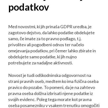
podatkov
Med novostmi, ki jih prinaša GDPR uredba, je
zagotovo dejstvo, da lahko podatke obdelujete
samo, če imate za to pravno podlago, t.j.
privolitev ali pogodbeni odnos ter načelo
omejevanja podatkov, pri čemer lahko zbirate in
obdelujete samo podatke, ki jih nujno
potrebujete za nadaljne aktivnosti.
Novost je tudi odškodninska odgovornost na
strani pravnih oseb, medtem ko ima fizična oseba
pravico do pozabe. To pomeni, da je na zahtevo
pravna oseba dolžna izbrisati njene podatke iz
svojih evidenc. Poleg tega morate kot pravna
oseba posamezniku v vsakem trenutku omogočiti