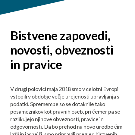
Bistvene zapovedi,
novosti, obveznosti
in pravice
V drugi polovici maja 2018 smo v celotni Evropi
vstopili v obdobje večje urejenosti upravljanja s
podatki. Spremembe so se dotaknile tako
posameznikov kot pravnih oseb, pri čemer pa se
razlikujejo njihove obveznosti, pravice in
odgovornosti. Da bo prehod na novo uredbo čim
lažji in jasnejši, smo pripravili pregled bistvenih